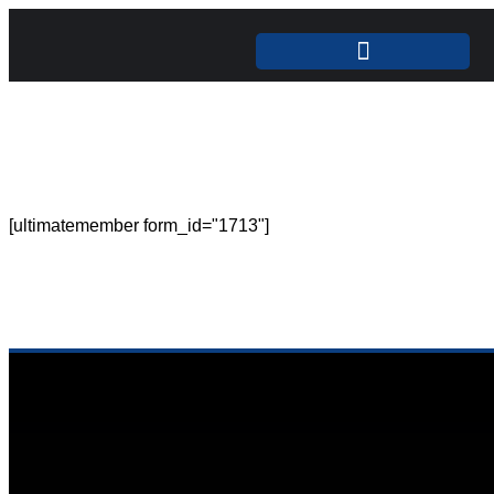
UNSERE LEISTUNGEN
[ultimatemember form_id="1713"]