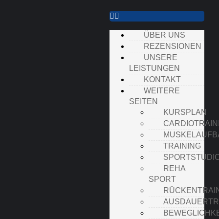
ÜBER UNS
REZENSIONEN
UNSERE
LEISTUNGEN
KONTAKT
WEITERE
SEITEN
KURSPLAN
CARDIOTRAIN
MUSKELAUFB
TRAINING
SPORTSTUDI
REHA
SPORT
RÜCKENTRAI
AUSDAUERTR
BEWEGLICHKE