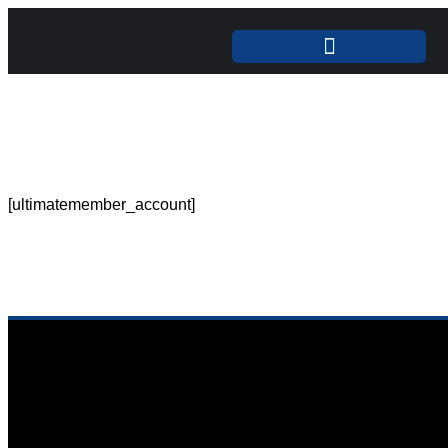
UNSERE LEISTUNGEN
[ultimatemember_account]